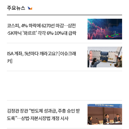
주요뉴스
코스피, 4% 하락에 6270선 마감…삼전
·SK하닉 '와르르' 각각 6%·10%대 급락
ISA 계좌, 5년마다 깨라고요? [이슈크래
커]
김정관 장관 “반도체 성과급, 주총 승인 받
도록”…상법·자본시장법 개정 시사