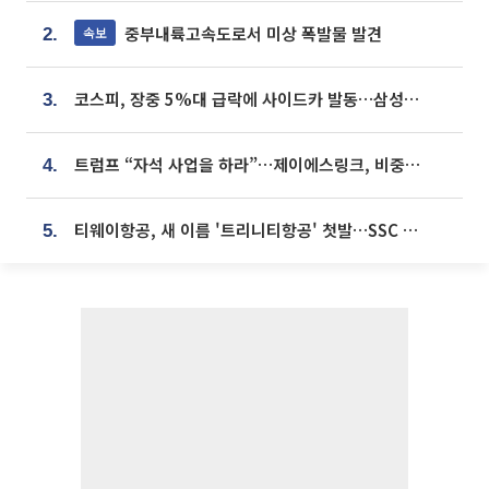
중부내륙고속도로서 미상 폭발물 발견
속보
2.
코스피, 장중 5%대 급락에 사이드카 발동…삼성·SK 동반 폭락
3.
트럼프 “자석 사업을 하라”…제이에스링크, 비중국 영구자석 공급망 구축 속도
4.
티웨이항공, 새 이름 '트리니티항공' 첫발…SSC 전략 본격화
5.