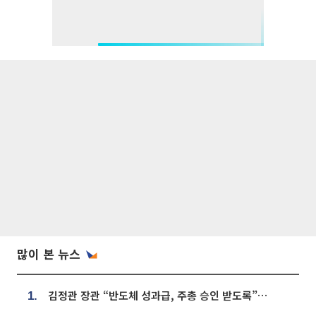
많이 본 뉴스
김정관 장관 “반도체 성과급, 주총 승인 받도록”…상법·자본시장법 개정 시사
1.