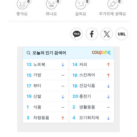
0
0
0
0
좋아요
화나요
슬퍼요
추가취재 원해요