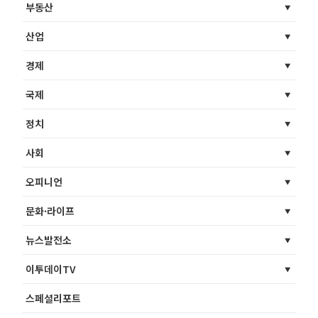
부동산
산업
경제
국제
정치
사회
오피니언
문화·라이프
뉴스발전소
이투데이TV
스페셜리포트