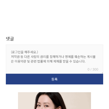
댓글
0 / 300