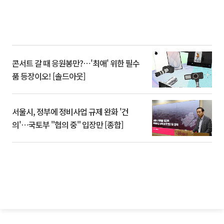
콘서트 갈 때 응원봉만?⋯'최애' 위한 필수
품 등장이오! [솔드아웃]
서울시, 정부에 정비사업 규제 완화 '건
의'⋯국토부 "협의 중" 입장만 [종합]