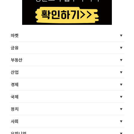
마켓
금융
부동산
산업
경제
국제
정치
사회
오피니언