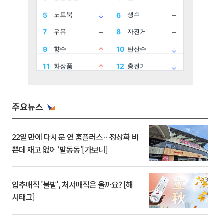
주요뉴스
22일 만에 다시 문 연 홈플러스…정상화 바
쁜데 재고 없어 ‘발동동’[가보니]
입추매직 '불발', 처서매직은 올까요? [해
시태그]