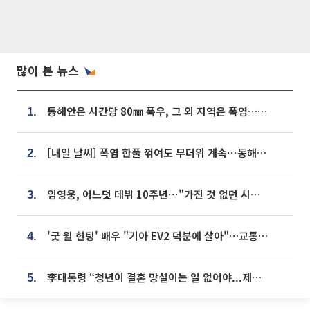
많이 본 뉴스
동해안은 시간당 80㎜ 폭우, 그 외 지역은 폭염…‘극과 극 날씨’
1.
[내일 날씨] 폭염 한풀 꺾여도 무더위 계속⋯동해안 이틀 연속 비
2.
임영웅, 어느덧 데뷔 10주년⋯"가진 것 없던 시절, 내 앞엔 20명의 팬뿐"
3.
'굿 윌 헌팅' 배우 "기아 EV2 덕분에 살아"…교통사고 후 안전성 극찬
4.
李대통령 “청년이 결혼 망설이는 일 없어야...제도상 불이익 조사”
5.