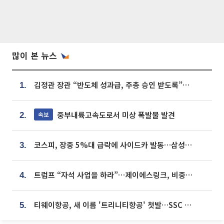
많이 본 뉴스
김정관 장관 “반도체 성과급, 주총 승인 받도록”…상법·자본시장법 개정 시사
1.
중부내륙고속도로서 미상 폭발물 발견
속보
2.
코스피, 장중 5%대 급락에 사이드카 발동…삼성·SK 동반 폭락
3.
트럼프 “자석 사업을 하라”…제이에스링크, 비중국 영구자석 공급망 구축 속도
4.
티웨이항공, 새 이름 '트리니티항공' 첫발…SSC 전략 본격화
5.