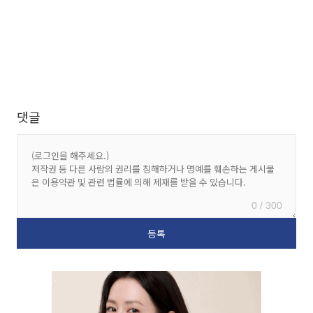
댓글
0 / 300