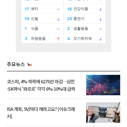
주요뉴스
코스피, 4% 하락에 6270선 마감…삼전
·SK하닉 '와르르' 각각 6%·10%대 급락
ISA 계좌, 5년마다 깨라고요? [이슈크래
커]