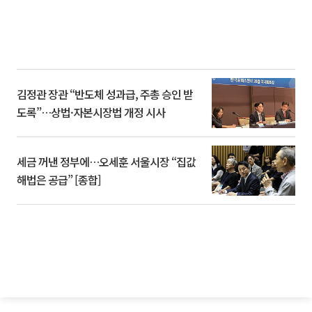
김정관 장관 “반도체 성과급, 주총 승인 받
도록”…상법·자본시장법 개정 시사
세금 꺼낸 정부에…오세훈 서울시장 “집값
해법은 공급” [종합]