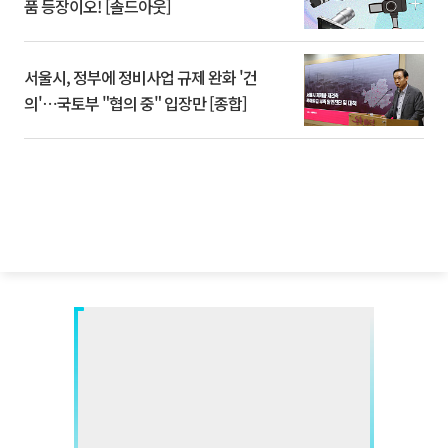
품 등장이오! [솔드아웃]
서울시, 정부에 정비사업 규제 완화 '건
의'⋯국토부 "협의 중" 입장만 [종합]