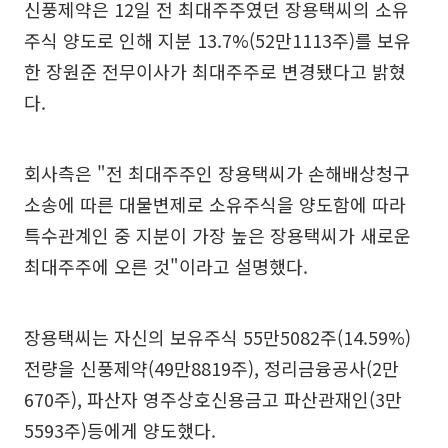
신풍제약은 12일 전 최대주주였던 장용택씨의 소유
주식 양도로 인해 지분 13.7%(52만1113주)를 보유
한 장원준 전무이사가 최대주주로 변경됐다고 밝혔
다.
회사측은 "전 최대주주인 장용택씨가 손해배상청구
소송에 따른 대물변제로 소유주식을 양도함에 따라
특수관계인 중 지분이 가장 높은 장용택씨가 새로운
최대주주에 오른 것"이라고 설명했다.
장용택씨는 자신의 보유주식 55만5082주(14.59%)
전량을 신풍제약(49만8819주), 정리금융공사(2만
670주), 파산자 영주상호신용금고 파산관재인(3만
5593주)등에게 양도했다.