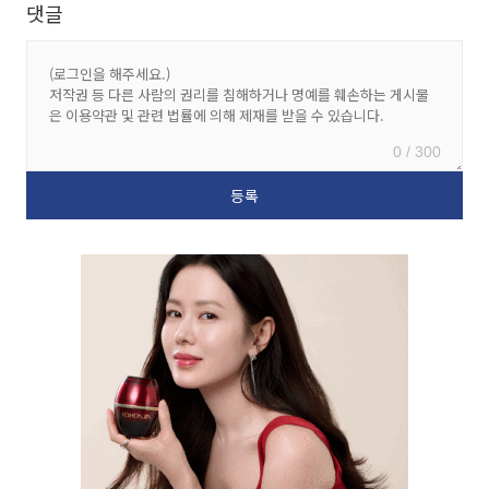
댓글
0 / 300