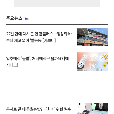
주요뉴스
22일 만에 다시 문 연 홈플러스…정상화 바
쁜데 재고 없어 ‘발동동’[가보니]
입추매직 '불발', 처서매직은 올까요? [해
시태그]
콘서트 갈 때 응원봉만?⋯'최애' 위한 필수