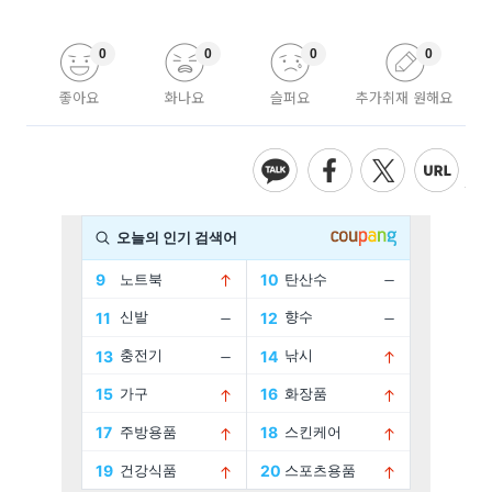
0
0
0
0
좋아요
화나요
슬퍼요
추가취재 원해요