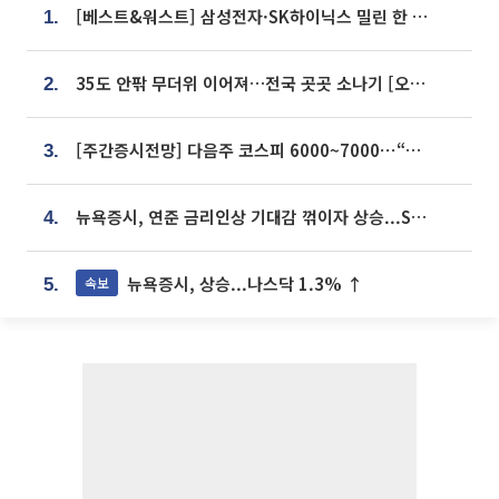
[베스트&워스트] 삼성전자·SK하이닉스 밀린 한 주…상상인증권은 85% 급등
1.
35도 안팎 무더위 이어져…전국 곳곳 소나기 [오늘 날씨]
2.
[주간증시전망] 다음주 코스피 6000~7000⋯“外人 수급은 정책이 변수”
3.
뉴욕증시, 연준 금리인상 기대감 꺾이자 상승...S&P500 사상 최고치 [종합]
4.
뉴욕증시, 상승...나스닥 1.3% ↑
속보
5.