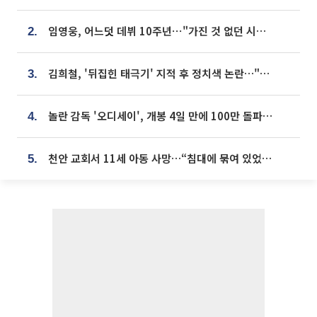
임영웅, 어느덧 데뷔 10주년⋯"가진 것 없던 시절, 내 앞엔 20명의 팬뿐"
2.
김희철, '뒤집힌 태극기' 지적 후 정치색 논란…"좌우 떠나 우리나라 국기"
3.
놀란 감독 '오디세이', 개봉 4일 만에 100만 돌파⋯'왕사남' 보다 빠르다
4.
천안 교회서 11세 아동 사망…“침대에 묶여 있었다” 진술 확보
5.