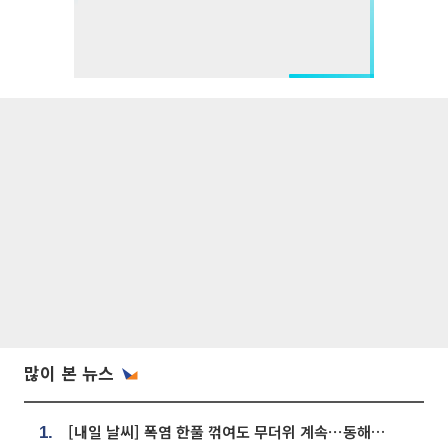
많이 본 뉴스
[내일 날씨] 폭염 한풀 꺾여도 무더위 계속⋯동해안 이틀 연속 비
1.