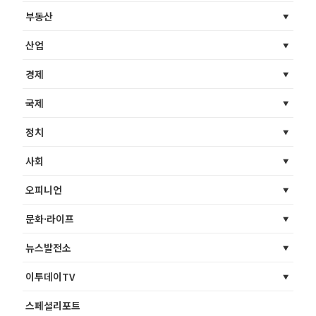
부동산
산업
경제
국제
정치
사회
오피니언
문화·라이프
뉴스발전소
이투데이TV
스페셜리포트