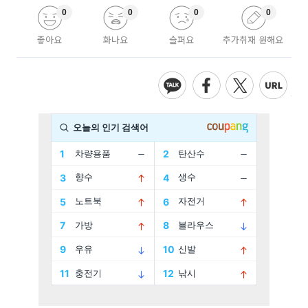
0
0
0
0
좋아요
화나요
슬퍼요
추가취재 원해요