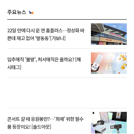
주요뉴스
22일 만에 다시 문 연 홈플러스…정상화 바
쁜데 재고 없어 ‘발동동’[가보니]
입추매직 '불발', 처서매직은 올까요? [해
시태그]
콘서트 갈 때 응원봉만?⋯'최애' 위한 필수
품 등장이오! [솔드아웃]