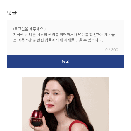
댓글
0 / 300