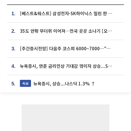
[베스트&워스트] 삼성전자·SK하이닉스 밀린 한 주…상상인증권은 85% 급등
1.
35도 안팎 무더위 이어져…전국 곳곳 소나기 [오늘 날씨]
2.
[주간증시전망] 다음주 코스피 6000~7000⋯“外人 수급은 정책이 변수”
3.
뉴욕증시, 연준 금리인상 기대감 꺾이자 상승...S&P500 사상 최고치 [종합]
4.
뉴욕증시, 상승...나스닥 1.3% ↑
속보
5.