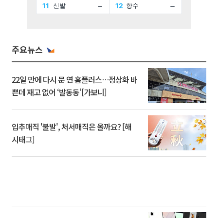
주요뉴스
22일 만에 다시 문 연 홈플러스…정상화 바
쁜데 재고 없어 ‘발동동’[가보니]
입추매직 '불발', 처서매직은 올까요? [해
시태그]