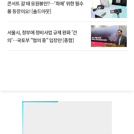
콘서트 갈 때 응원봉만?⋯'최애' 위한 필수
품 등장이오! [솔드아웃]
서울시, 정부에 정비사업 규제 완화 '건
의'⋯국토부 "협의 중" 입장만 [종합]