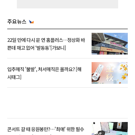
주요뉴스
22일 만에 다시 문 연 홈플러스…정상화 바
쁜데 재고 없어 ‘발동동’[가보니]
입추매직 '불발', 처서매직은 올까요? [해
시태그]
콘서트 갈 때 응원봉만?⋯'최애' 위한 필수