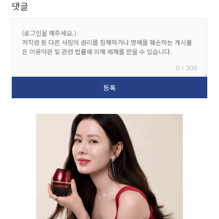
댓글
0 / 300