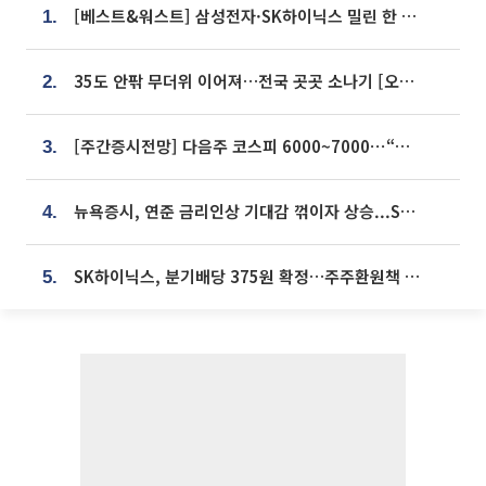
[베스트&워스트] 삼성전자·SK하이닉스 밀린 한 주…상상인증권은 85% 급등
1.
35도 안팎 무더위 이어져…전국 곳곳 소나기 [오늘 날씨]
2.
[주간증시전망] 다음주 코스피 6000~7000⋯“外人 수급은 정책이 변수”
3.
뉴욕증시, 연준 금리인상 기대감 꺾이자 상승...S&P500 사상 최고치 [종합]
4.
SK하이닉스, 분기배당 375원 확정…주주환원책 9월로 앞당겨 발표
5.