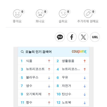
0
0
0
0
좋아요
화나요
슬퍼요
추가취재 원해요