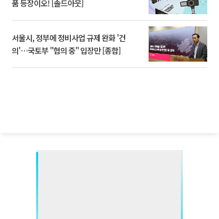
품 등장이오! [솔드아웃]
서울시, 정부에 정비사업 규제 완화 '건
의'⋯국토부 "협의 중" 입장만 [종합]