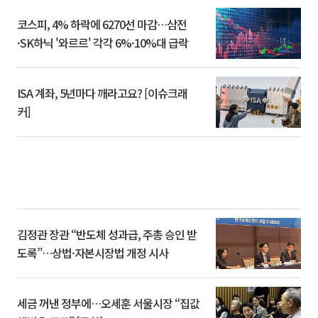
코스피, 4% 하락에 6270선 마감…삼전
·SK하닉 '와르르' 각각 6%·10%대 급락
ISA 계좌, 5년마다 깨라고요? [이슈크래
커]
김정관 장관 “반도체 성과급, 주총 승인 받
도록”…상법·자본시장법 개정 시사
세금 꺼낸 정부에…오세훈 서울시장 “집값