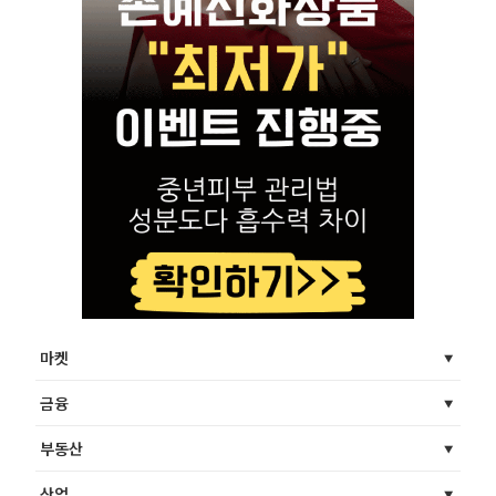
마켓
금융
부동산
산업