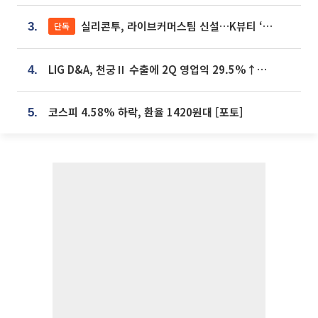
실리콘투, 라이브커머스팀 신설…K뷰티 ‘글로벌 판매망’ 확대[K뷰티 라방戰]
단독
3.
LIG D&A, 천궁Ⅱ 수출에 2Q 영업익 29.5%↑…수주잔고 24.6조 [종합]
4.
코스피 4.58% 하락, 환율 1420원대 [포토]
5.