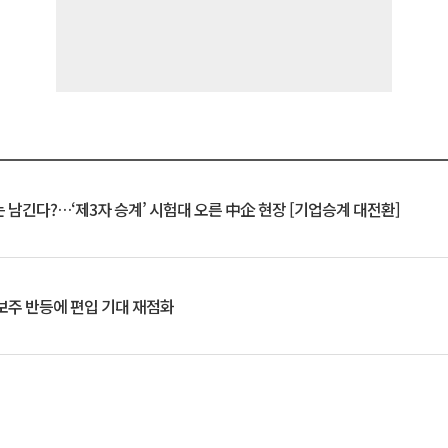
 남긴다?…‘제3자 승계’ 시험대 오른 中企 현장 [기업승계 대전환]
후보주 반등에 편입 기대 재점화