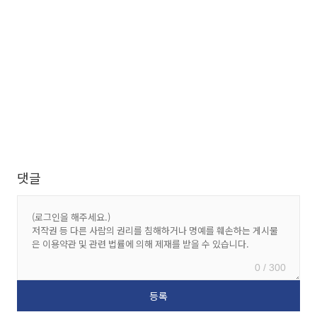
댓글
0 / 300