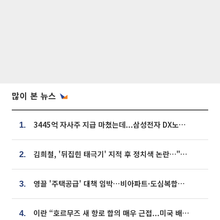
많이 본 뉴스
3445억 자사주 지급 마쳤는데...삼성전자 DX노조, 뒤늦은 '떼쓰기 집회'
1.
김희철, '뒤집힌 태극기' 지적 후 정치색 논란…"좌우 떠나 우리나라 국기"
2.
영끌 '주택공급' 대책 임박⋯비아파트·도심복합까지 총동원
3.
이란 “호르무즈 새 항로 합의 매우 근접...미국 배상 먼저”
4.