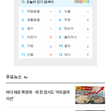
주요뉴스
바다 태운 폭염에…회 한 접시도 ‘히트플레
이션’