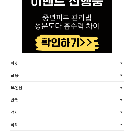
마켓
금융
부동산
산업
경제
국제