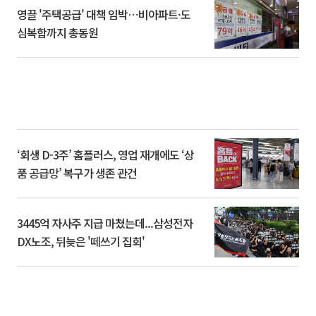
영끌 '주택공급' 대책 임박⋯비아파트·도
심복합까지 총동원
‘회생 D-3주’ 홈플러스, 영업 재개에도 ‘상
품 공급망’ 복구가 생존 관건
3445억 자사주 지급 마쳤는데...삼성전자
DX노조, 뒤늦은 '떼쓰기 집회'