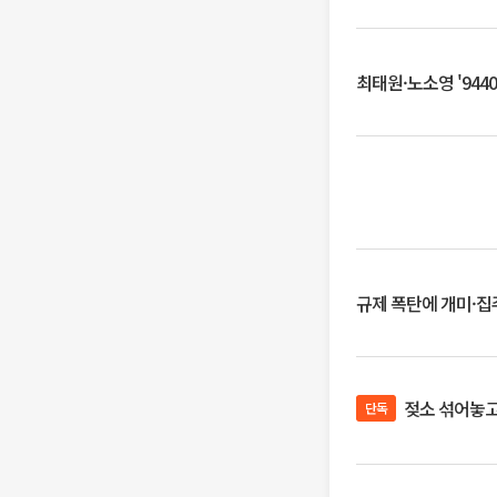
최태원·노소영 '944
규제 폭탄에 개미·집주
젖소 섞어놓고 
단독