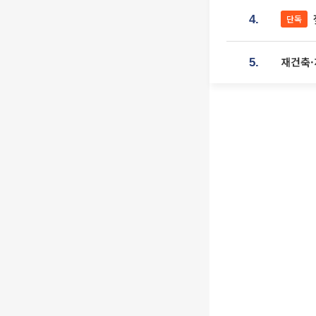
단독
4.
재건축·
5.