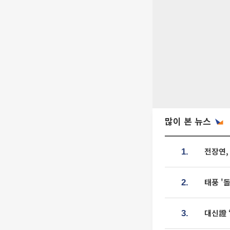
많이 본 뉴스
전장연,
1.
태풍 '
2.
대신證 
3.