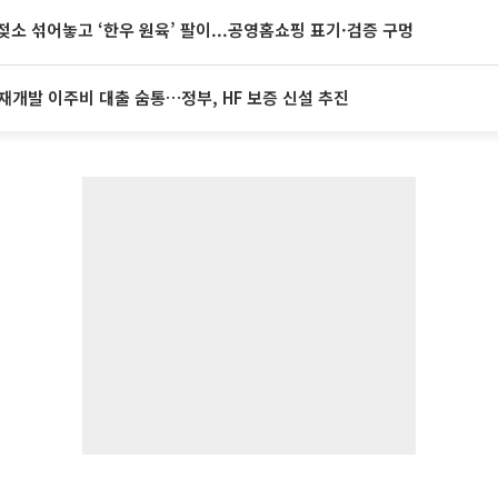
젖소 섞어놓고 ‘한우 원육’ 팔이...공영홈쇼핑 표기·검증 구멍
재개발 이주비 대출 숨통…정부, HF 보증 신설 추진