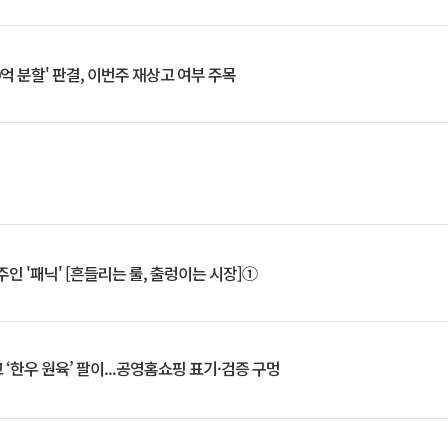
0억 분할' 판결, 이번주 재상고 여부 주목
인 '패닉' [흔들리는 룰, 출렁이는 시장]①
‘한우 원육’ 팔이...공영홈쇼핑 표기·검증 구멍