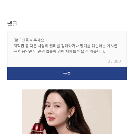
댓글
0 / 300