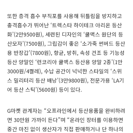
또한 층격 흡수 부직포를 사용해 뒤틀림을 방지하고
충격흡수가 뛰어난 ‘트렉스타 하이테크 아리온 등산
화’(2만9500원), 세련된 디자인의 ‘쿨맥스 원단의 등
산모자’(7500원), 그립감이 좋은 ‘소가죽 썬버드 등산
용 반장갑’(7800원), 향균, 방취, 속성 건조 등 기능성
등산 양말인 ‘런코리아 쿨맥스 등산용 양말 2종’(1만
3000원/4켤레), 수납 공간이 넉넉한 스타일의 ‘스위
스 밀리터리 등산 배낭’(3만9800원), 전문가용 ‘LA기
어 등산 스틱’(5600원) 등이 있다.
G마켓 관계자는 “오프라인에서 등산용품을 완비하려
면 30만원 가까이 든다”며 “온라인 장터를 이용하면
중간 마진 없이 생산자가 직접 판매하거나 단 하나의