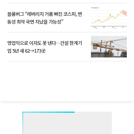
블룸버그 “레버리지 거품 빠진 코스피, 변
동성 최악 국면 지났을 가능성”
영업익으로 이자도 못 낸다…건설 한계기
업 5년 새 62→173곳