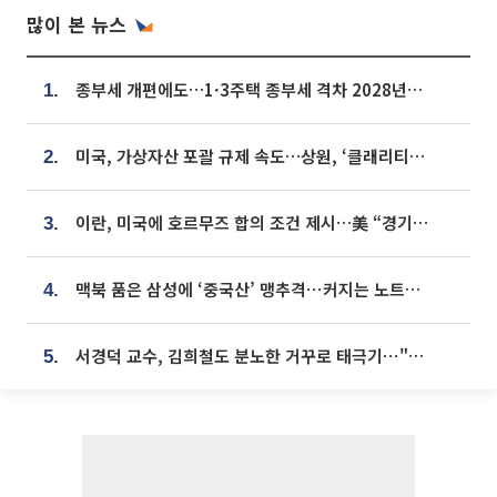
많이 본 뉴스
종부세 개편에도…1·3주택 종부세 격차 2028년부터 확대
1.
미국, 가상자산 포괄 규제 속도…상원, ‘클래리티법’ 9월 절차투표 추진
2.
이란, 미국에 호르무즈 합의 조건 제시…美 “경기 아직 안 끝나” [종합]
3.
맥북 품은 삼성에 ‘중국산’ 맹추격⋯커지는 노트북 OLED 시장
4.
서경덕 교수, 김희철도 분노한 거꾸로 태극기⋯"엉터리는 아냐, 아쉬울 뿐"
5.