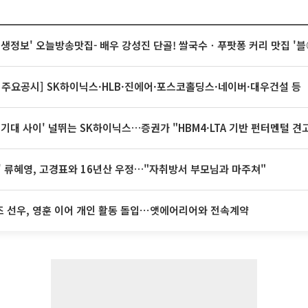
 생생정보' 오늘방송맛집- 배우 강성진 단골! 쌀국수ㆍ푸팟퐁 커리 맛집 '
 주요공시] SK하이닉스·HLB·진에어·포스코홀딩스·네이버·대우건설 등
 기대 사이' 널뛰는 SK하이닉스…증권가 "HBM4·LTA 기반 펀터멘털 견
' 류혜영, 고경표와 16년산 우정…"자취방서 부모님과 마주쳐"
 선우, 영훈 이어 개인 활동 돌입⋯앳에어리어와 전속계약