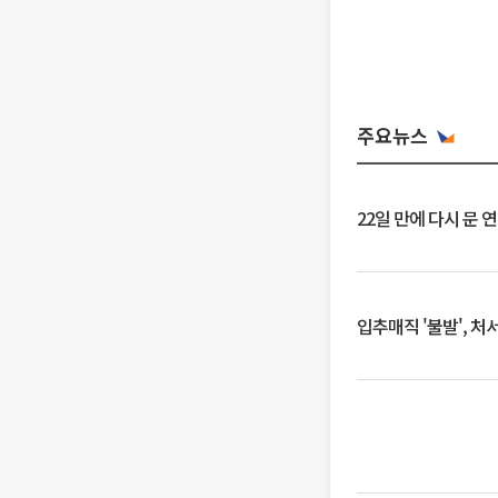
주요뉴스
22일 만에 다시 문 
입추매직 '불발', 처