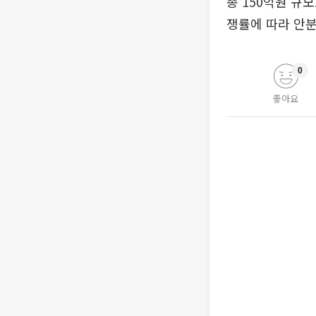
총 150억원 규
쟁률에 따라 안분
0
좋아요