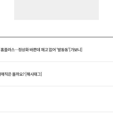
연 홈플러스…정상화 바쁜데 재고 없어 ‘발동동’[가보니]
서매직은 올까요? [해시태그]