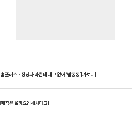
연 홈플러스…정상화 바쁜데 재고 없어 ‘발동동’[가보니]
서매직은 올까요? [해시태그]