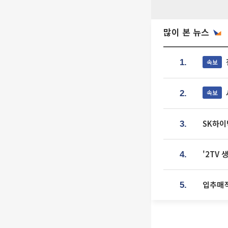
많이 본 뉴스
속보
1.
속보
2.
SK하이
3.
'2TV
4.
입추매직
5.