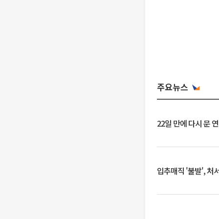
주요뉴스
22일 만에 다시 문 
입추매직 '불발', 처