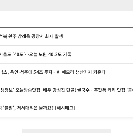
전북 완주 삼례읍 공장서 화재 발생
서울도 '40도'…오늘 노원 40.2도 기록
닉스, 용인·청주에 54조 투자…AI 메모리 생산기지 키운다
 생생정보' 오늘방송맛집- 배우 강성진 단골! 쌀국수ㆍ푸팟퐁 커리 맛집 '
 '불발', 처서매직은 올까요? [해시태그]