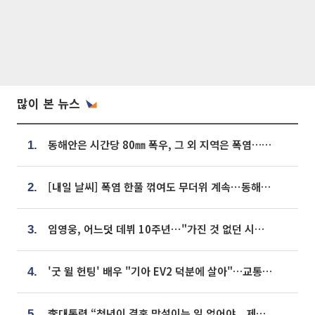
많이 본 뉴스
동해안은 시간당 80㎜ 폭우, 그 외 지역은 폭염…‘극과 극 날씨’
1.
[내일 날씨] 폭염 한풀 꺾여도 무더위 계속⋯동해안 이틀 연속 비
2.
임영웅, 어느덧 데뷔 10주년⋯"가진 것 없던 시절, 내 앞엔 20명의 팬뿐"
3.
'굿 윌 헌팅' 배우 "기아 EV2 덕분에 살아"…교통사고 후 안전성 극찬
4.
李대통령 “청년이 결혼 망설이는 일 없어야...제도상 불이익 조사”
5.