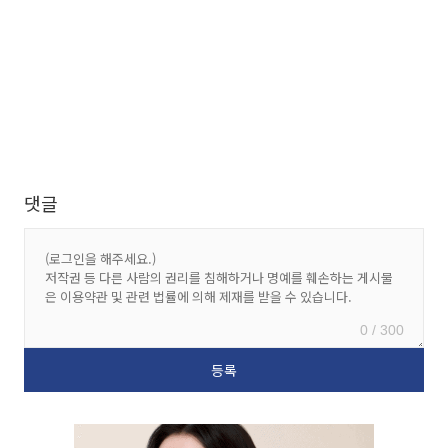
댓글
0 / 300