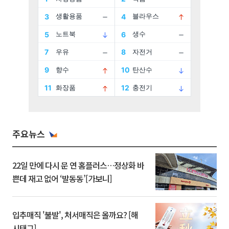
주요뉴스
22일 만에 다시 문 연 홈플러스…정상화 바
쁜데 재고 없어 ‘발동동’[가보니]
입추매직 '불발', 처서매직은 올까요? [해
시태그]