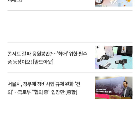
콘서트 갈 때 응원봉만?⋯'최애' 위한 필수
품 등장이오! [솔드아웃]
서울시, 정부에 정비사업 규제 완화 '건
의'⋯국토부 "협의 중" 입장만 [종합]