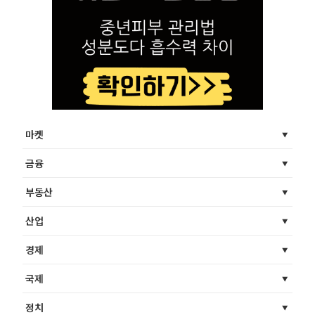
마켓
금융
부동산
산업
경제
국제
정치