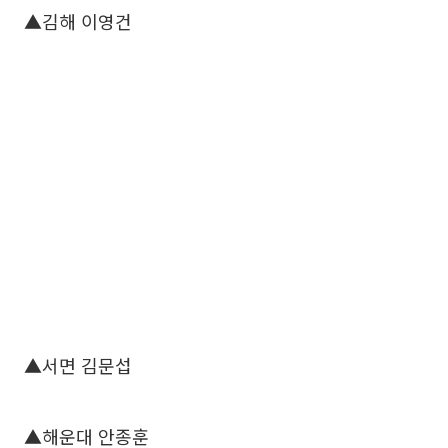
▲김해 이영건
▲서면 김문섭
▲해운대 안종훈