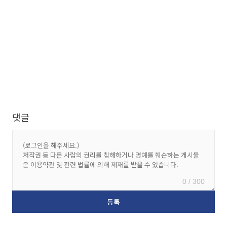
댓글
0 / 300