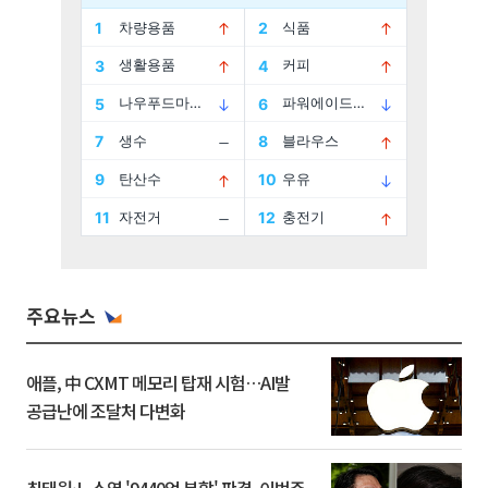
주요뉴스
애플, 中 CXMT 메모리 탑재 시험…AI발
공급난에 조달처 다변화