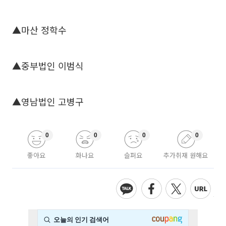
▲마산 정학수
▲중부법인 이범식
▲영남법인 고병구
0
0
0
0
좋아요
화나요
슬퍼요
추가취재 원해요