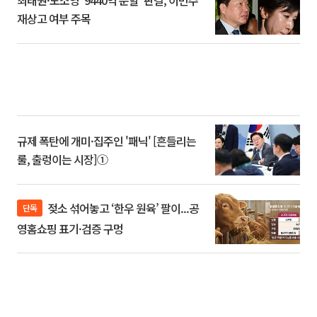
최태원·노소영 '9440억 분할' 판결, 이번주
재상고 여부 주목
규제 폭탄에 개미·집주인 '패닉' [흔들리는
룰, 출렁이는 시장]①
젖소 섞어놓고 ‘한우 원육’ 팔이...공
단독
영홈쇼핑 표기·검증 구멍