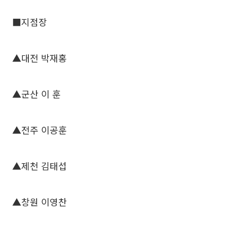
■지점장
▲대전 박재홍
▲군산 이 훈
▲전주 이공훈
▲제천 김태섭
▲창원 이영찬