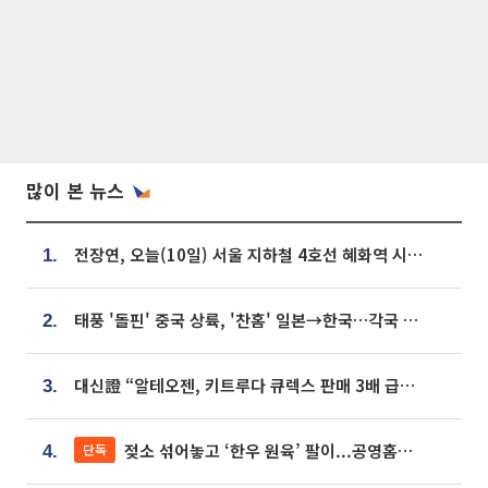
많이 본 뉴스
전장연, 오늘(10일) 서울 지하철 4호선 혜화역 시위…1호선 용산역 무정차
1.
태풍 '돌핀' 중국 상륙, '찬홈' 일본→한국…각국 기상청 예상 경로는?
2.
대신證 “알테오젠, 키트루다 큐렉스 판매 3배 급증…목표가 41만원 상향”
3.
젖소 섞어놓고 ‘한우 원육’ 팔이...공영홈쇼핑 표기·검증 구멍
단독
4.