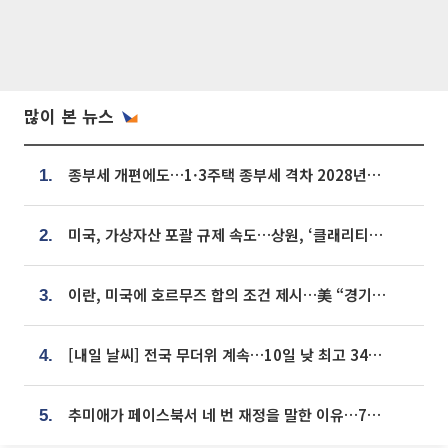
많이 본 뉴스
종부세 개편에도…1·3주택 종부세 격차 2028년부터 확대
1.
미국, 가상자산 포괄 규제 속도…상원, ‘클래리티법’ 9월 절차투표 추진
2.
이란, 미국에 호르무즈 합의 조건 제시…美 “경기 아직 안 끝나” [종합]
3.
[내일 날씨] 전국 무더위 계속…10일 낮 최고 34도 육박
4.
추미애가 페이스북서 네 번 재정을 말한 이유…7700억 추경 열쇠는 도의회에
5.