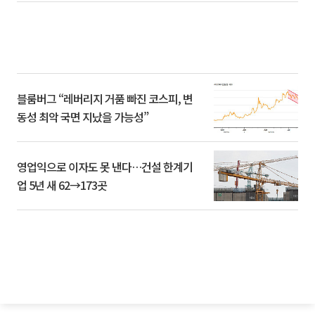
블룸버그 “레버리지 거품 빠진 코스피, 변
동성 최악 국면 지났을 가능성”
영업익으로 이자도 못 낸다…건설 한계기
업 5년 새 62→173곳