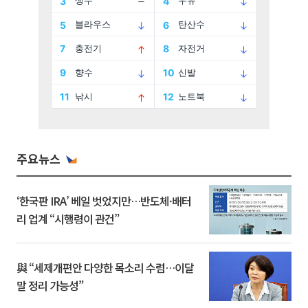
주요뉴스
‘한국판 IRA’ 베일 벗었지만…반도체·배터
리 업계 “시행령이 관건”
與 “세제개편안 다양한 목소리 수렴…이달
말 정리 가능성”