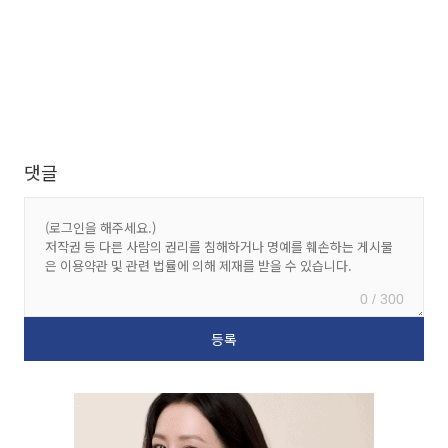
댓글
0 / 300