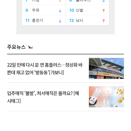
주요뉴스
22일 만에 다시 문 연 홈플러스…정상화 바
쁜데 재고 없어 ‘발동동’[가보니]
입추매직 '불발', 처서매직은 올까요? [해
시태그]