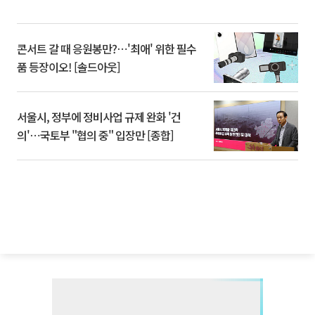
콘서트 갈 때 응원봉만?⋯'최애' 위한 필수
품 등장이오! [솔드아웃]
서울시, 정부에 정비사업 규제 완화 '건
의'⋯국토부 "협의 중" 입장만 [종합]