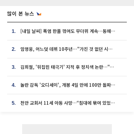
많이 본 뉴스
[내일 날씨] 폭염 한풀 꺾여도 무더위 계속⋯동해안 이틀 연속 비
1.
임영웅, 어느덧 데뷔 10주년⋯"가진 것 없던 시절, 내 앞엔 20명의 팬뿐"
2.
김희철, '뒤집힌 태극기' 지적 후 정치색 논란…"좌우 떠나 우리나라 국기"
3.
놀란 감독 '오디세이', 개봉 4일 만에 100만 돌파⋯'왕사남' 보다 빠르다
4.
천안 교회서 11세 아동 사망…“침대에 묶여 있었다” 진술 확보
5.