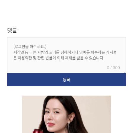
댓글
0 / 300