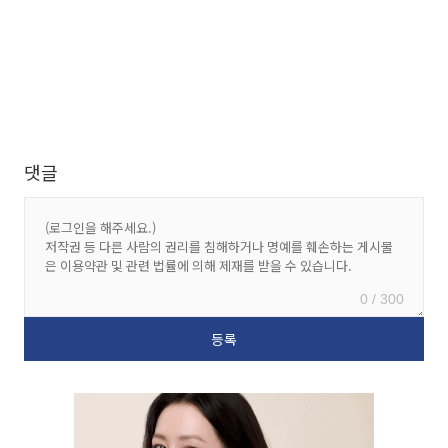
댓글
0 / 300