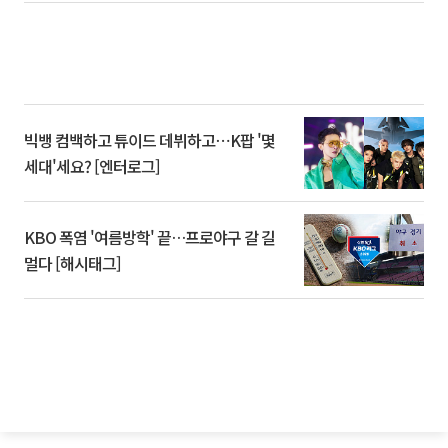
빅뱅 컴백하고 튜이드 데뷔하고⋯K팝 '몇
세대'세요? [엔터로그]
KBO 폭염 '여름방학' 끝…프로야구 갈 길
멀다 [해시태그]