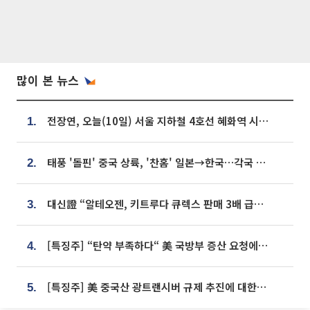
많이 본 뉴스
전장연, 오늘(10일) 서울 지하철 4호선 혜화역 시위…1호선 용산역 무정차
1.
태풍 '돌핀' 중국 상륙, '찬홈' 일본→한국…각국 기상청 예상 경로는?
2.
대신證 “알테오젠, 키트루다 큐렉스 판매 3배 급증…목표가 41만원 상향”
3.
[특징주] “탄약 부족하다“ 美 국방부 증산 요청에⋯국내 방산주 급등세
4.
[특징주] 美 중국산 광트랜시버 규제 추진에 대한광통신 등 광통신株 강세
5.