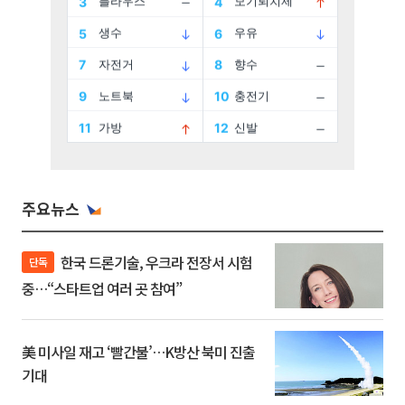
주요뉴스
한국 드론기술, 우크라 전장서 시험
단독
중…“스타트업 여러 곳 참여”
美 미사일 재고 ‘빨간불’…K방산 북미 진출
기대