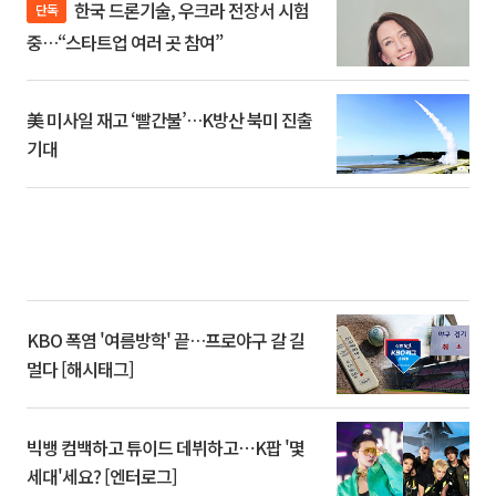
한국 드론기술, 우크라 전장서 시험
단독
중…“스타트업 여러 곳 참여”
美 미사일 재고 ‘빨간불’…K방산 북미 진출
기대
KBO 폭염 '여름방학' 끝…프로야구 갈 길
멀다 [해시태그]
빅뱅 컴백하고 튜이드 데뷔하고⋯K팝 '몇
세대'세요? [엔터로그]