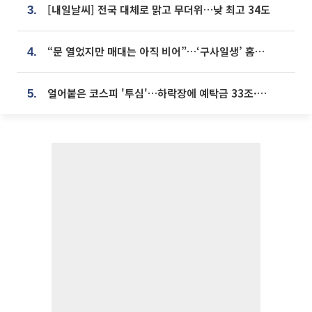
[내일날씨] 전국 대체로 맑고 무더위…낮 최고 34도
3.
“문 열었지만 매대는 아직 비어”…‘구사일생’ 홈플러스, 정상화 시험대[르포]
4.
얼어붙은 코스피 '투심'…하락장에 예탁금 33조·빚투 9조원 감소
5.