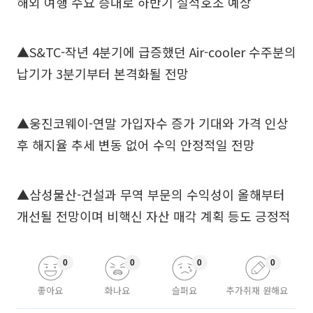
해외 여행 수요 증대로 하반기 실적호조 예상
▲S&TC-작년 4분기에 급증했던 Air-cooler 수주분의
납기가 3분기부터 본격화될 전망
▲웅진코웨이-연말 가입자수 증가 기대와 가격 인상
후 해지율 추세 변동 없어 수익 안정적일 전망
▲삼성물산-건설과 무역 부문의 수익성이 올해부터
개선될 전망이며 비핵신 자산 매각 계획 등도 긍정적
0
0
0
0
좋아요
화나요
슬퍼요
추가취재 원해요