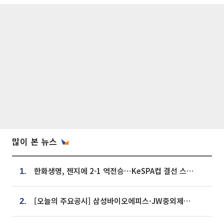
많이 본 뉴스
한화생명, 젠지에 2-1 역전승⋯KeSPA컵 결선 스테이지 2 직행
1.
[오늘의 주요공시] 삼성바이오에피스·JW중외제약·한미반도체·SK바이오사이언스 등
2.