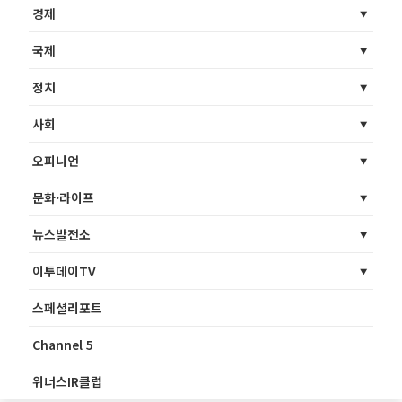
경제
국제
정치
사회
오피니언
문화·라이프
뉴스발전소
이투데이TV
스페셜리포트
Channel 5
위너스IR클럽