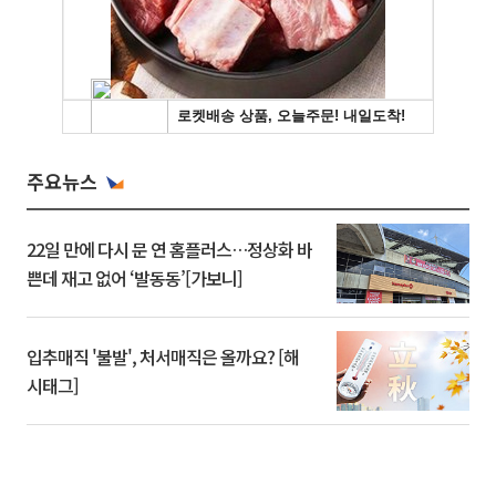
주요뉴스
22일 만에 다시 문 연 홈플러스…정상화 바
쁜데 재고 없어 ‘발동동’[가보니]
입추매직 '불발', 처서매직은 올까요? [해
시태그]