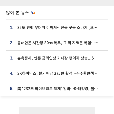
많이 본 뉴스
35도 안팎 무더위 이어져…전국 곳곳 소나기 [오늘 날씨]
1.
동해안은 시간당 80㎜ 폭우, 그 외 지역은 폭염…‘극과 극 날씨’
2.
뉴욕증시, 연준 금리인상 기대감 꺾이자 상승...S&P500 사상 최고치 [종합]
3.
SK하이닉스, 분기배당 375원 확정…주주환원책 9월로 앞당겨 발표
4.
美 ‘232조 하이브리드 제재’ 임박…K-태양광, 불확실성 털고 날개 다나
5.