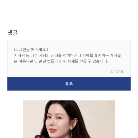
댓글
0 / 300