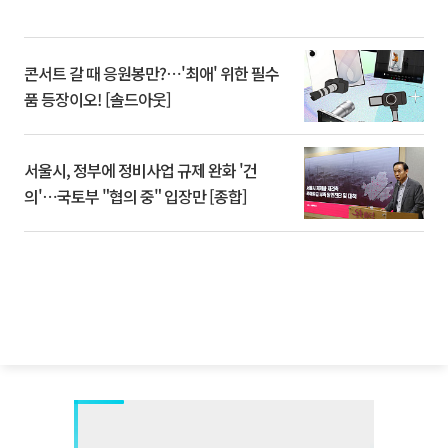
콘서트 갈 때 응원봉만?⋯'최애' 위한 필수
품 등장이오! [솔드아웃]
서울시, 정부에 정비사업 규제 완화 '건
의'⋯국토부 "협의 중" 입장만 [종합]