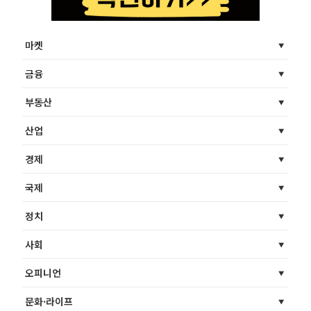
마켓
금융
부동산
산업
경제
국제
정치
사회
오피니언
문화·라이프