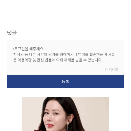
댓글
0 / 300