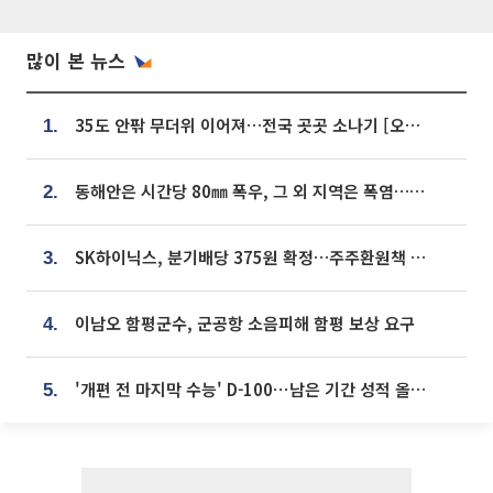
많이 본 뉴스
35도 안팎 무더위 이어져…전국 곳곳 소나기 [오늘 날씨]
1.
동해안은 시간당 80㎜ 폭우, 그 외 지역은 폭염…‘극과 극 날씨’
2.
SK하이닉스, 분기배당 375원 확정…주주환원책 9월로 앞당겨 발표
3.
이남오 함평군수, 군공항 소음피해 함평 보상 요구
4.
'개편 전 마지막 수능' D-100⋯남은 기간 성적 올릴 전략은
5.