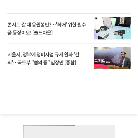
콘서트 갈 때 응원봉만?⋯'최애' 위한 필수
품 등장이오! [솔드아웃]
서울시, 정부에 정비사업 규제 완화 '건
의'⋯국토부 "협의 중" 입장만 [종합]