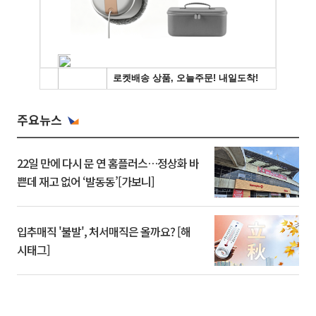
주요뉴스
22일 만에 다시 문 연 홈플러스…정상화 바
쁜데 재고 없어 ‘발동동’[가보니]
입추매직 '불발', 처서매직은 올까요? [해
시태그]