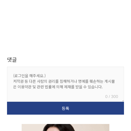
댓글
0 / 300