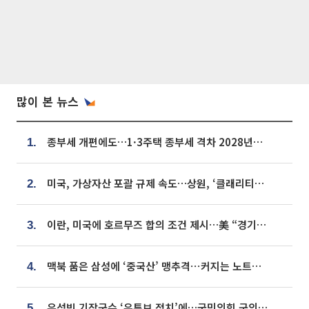
많이 본 뉴스
종부세 개편에도…1·3주택 종부세 격차 2028년부터 확대
1.
미국, 가상자산 포괄 규제 속도…상원, ‘클래리티법’ 9월 절차투표 추진
2.
이란, 미국에 호르무즈 합의 조건 제시…美 “경기 아직 안 끝나” [종합]
3.
맥북 품은 삼성에 ‘중국산’ 맹추격⋯커지는 노트북 OLED 시장
4.
우성빈 기장군수 ‘유튜브 정치’에…국민의힘 군의원들 집단 반발
5.