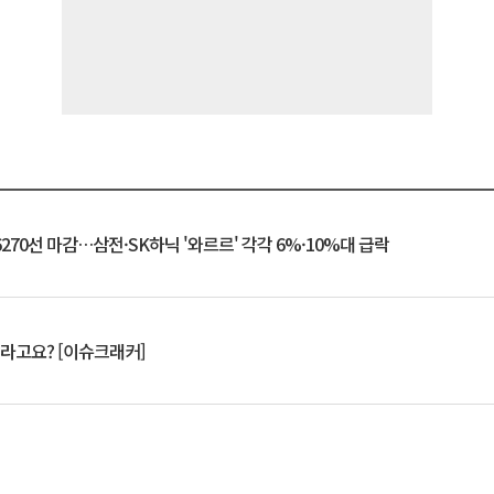
6270선 마감…삼전·SK하닉 '와르르' 각각 6%·10%대 급락
 깨라고요? [이슈크래커]