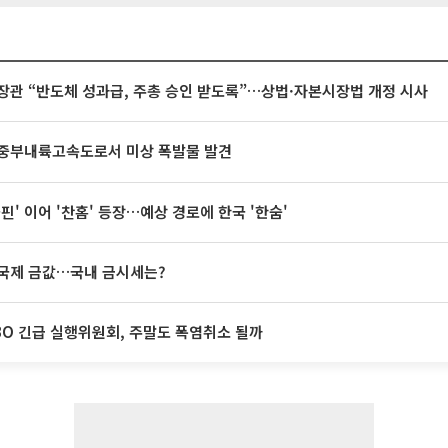
장관 “반도체 성과급, 주총 승인 받도록”…상법·자본시장법 개정 시사
중부내륙고속도로서 미상 폭발물 발견
돌핀' 이어 '찬홈' 등장…예상 경로에 한국 '한숨'
국제 금값…국내 금시세는?
BO 긴급 실행위원회, 주말도 폭염취소 될까