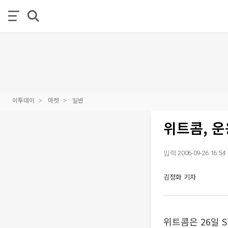
이투데이
마켓
일반
위트콤, 운
입력 2006-09-26 16:54
김정화 기자
위트콤은 26일 