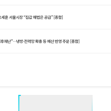
세훈 서울시장 “집값 해법은 공급” [종합]
기후재난"…냉방·전력망 확충 등 예산 반영 주문 [종합]