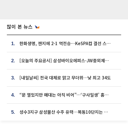
많이 본 뉴스
한화생명, 젠지에 2-1 역전승⋯KeSPA컵 결선 스테이지 2 직행
1.
[오늘의 주요공시] 삼성바이오에피스·JW중외제약·한미반도체·SK바이오사이언스 등
2.
[내일날씨] 전국 대체로 맑고 무더위…낮 최고 34도
3.
“문 열었지만 매대는 아직 비어”…‘구사일생’ 홈플러스, 정상화 시험대[르포]
4.
성수3지구 삼성물산 수주 유력⋯목동10단지는 현대건설 단독 응찰
5.