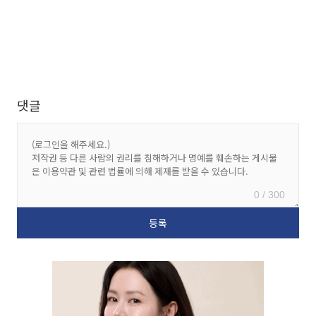
댓글
0 / 300