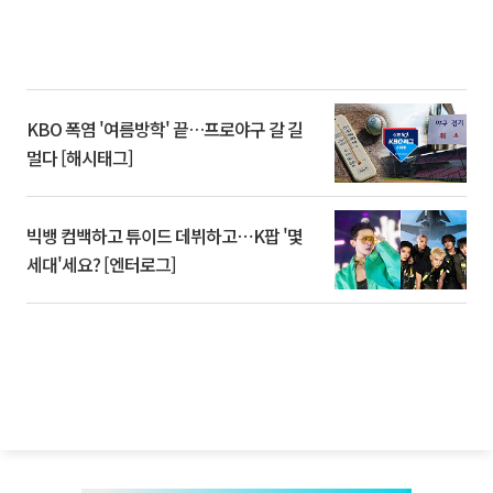
KBO 폭염 '여름방학' 끝…프로야구 갈 길
멀다 [해시태그]
빅뱅 컴백하고 튜이드 데뷔하고⋯K팝 '몇
세대'세요? [엔터로그]