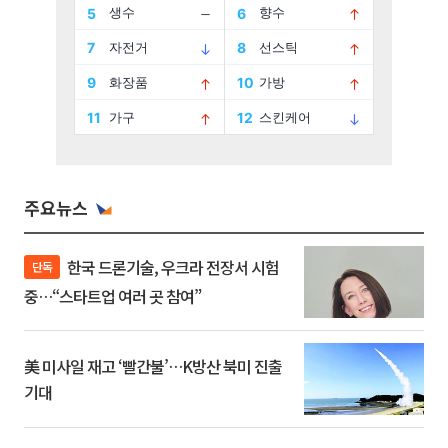
주요뉴스
한국 드론기술, 우크라 전장서 시험
단독
중…“스타트업 여러 곳 참여”
美 미사일 재고 ‘빨간불’…K방산 북미 진출
기대