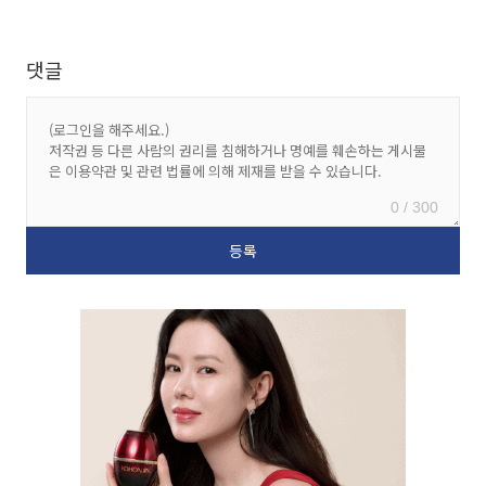
댓글
0 / 300