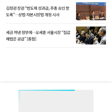
김정관 장관 “반도체 성과급, 주총 승인 받
도록”…상법·자본시장법 개정 시사
세금 꺼낸 정부에…오세훈 서울시장 “집값
해법은 공급” [종합]