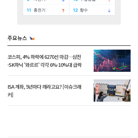
주요뉴스
코스피, 4% 하락에 6270선 마감…삼전
·SK하닉 '와르르' 각각 6%·10%대 급락
ISA 계좌, 5년마다 깨라고요? [이슈크래
커]