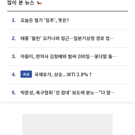
많이 본 뉴스
오늘은 절기 '입추', 뜻은?
1.
태풍 '돌핀' 오키나와 접근…일본기상청 경로 업데이트
2.
아옳이, 한의사 김형배와 벌써 200일⋯꽃다발 들고 "프러포즈 아냐"
3.
국제유가, 상승...WTI 2.8%↑
속보
4.
박문성, 축구협회 '성 접대' 보도에 분노…"다 말아먹으려고 작정했나"
5.