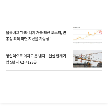
블룸버그 “레버리지 거품 빠진 코스피, 변
동성 최악 국면 지났을 가능성”
영업익으로 이자도 못 낸다…건설 한계기
업 5년 새 62→173곳