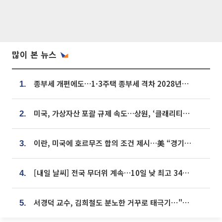
많이 본 뉴스
종부세 개편에도…1·3주택 종부세 격차 2028년부터 확대
1.
미국, 가상자산 포괄 규제 속도…상원, ‘클래리티법’ 9월 절차투표 추진
2.
이란, 미국에 호르무즈 합의 조건 제시…美 “경기 아직 안 끝나” [종합]
3.
[내일 날씨] 전국 무더위 계속…10일 낮 최고 34도 육박
4.
서경덕 교수, 김희철도 분노한 거꾸로 태극기⋯"엉터리는 아냐, 아쉬울 뿐"
5.