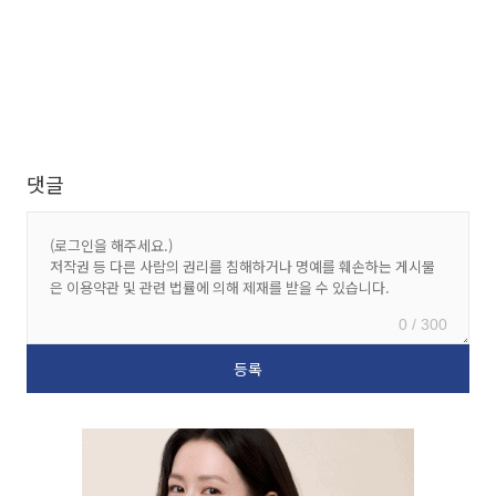
댓글
0 / 300