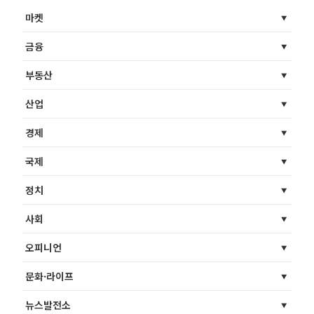
마켓
금융
부동산
산업
경제
국제
정치
사회
오피니언
문화·라이프
뉴스발전소