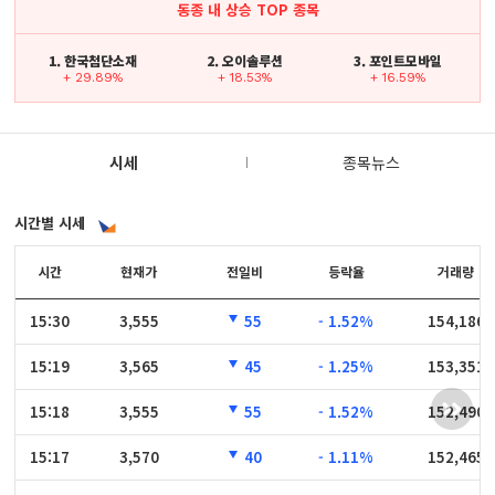
동종 내 상승 TOP 종목
1. 한국첨단소재
2. 오이솔루션
3. 포인트모바일
+ 29.89%
+ 18.53%
+ 16.59%
시세
종목뉴스
시간별 시세
시간
시간
현재가
전일비
등락율
거래량
15:30
15:30
3,555
55
- 1.52%
154,186
15:19
15:19
3,565
45
- 1.25%
153,351
15:18
15:18
3,555
55
- 1.52%
152,490
15:17
15:17
3,570
40
- 1.11%
152,465