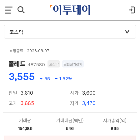
장종료
2026.08.07
폴레드
487580
코스닥
일반전기전자
3,555
55
1.52%
전일
시가
3,610
3,600
고가
저가
3,685
3,470
거래량
거래대금(백만)
시가총액(억)
154,186
546
895