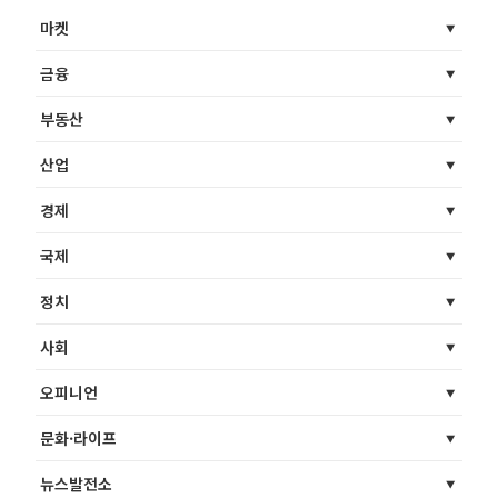
마켓
금융
부동산
산업
경제
국제
정치
사회
오피니언
문화·라이프
뉴스발전소