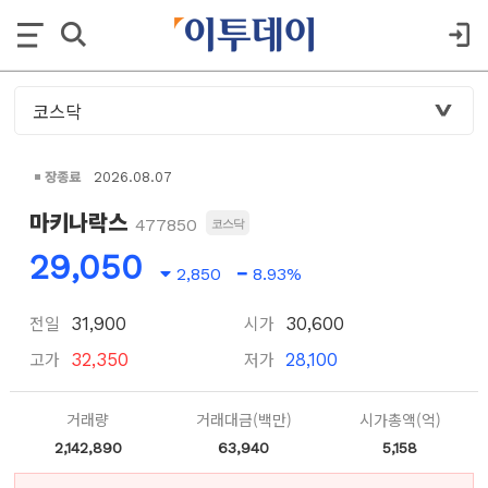
장종료
2026.08.07
마키나락스
477850
코스닥
29,050
2,850
8.93%
전일
시가
31,900
30,600
고가
저가
32,350
28,100
거래량
거래대금(백만)
시가총액(억)
2,142,890
63,940
5,158