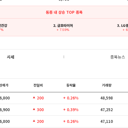
동종 내 상승 TOP 종목
생활건강
2. 금호타이어
3. L
77%
+ 7.59%
+ 
시세
종목뉴스
현재가
전일비
등락율
거래량
6,800
200
+ 0.26%
48,598
6,900
300
+ 0.39%
47,252
6,800
200
+ 0.26%
47,110