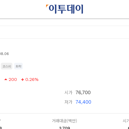
08.06
코스피
화학
200
0.26%
시가
76,700
저가
74,400
량
거래대금(백만)
시가
8
3,709