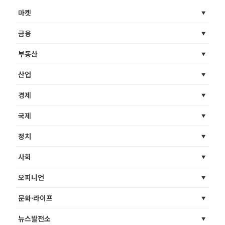
마켓
금융
부동산
산업
경제
국제
정치
사회
오피니언
문화·라이프
뉴스발전소