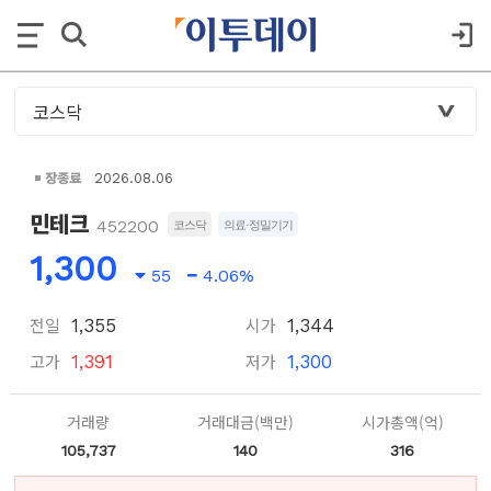
장종료
2026.08.06
민테크
452200
코스닥
의료·정밀기기
1,300
55
4.06%
전일
시가
1,355
1,344
고가
저가
1,391
1,300
거래량
거래대금(백만)
시가총액(억)
105,737
140
316