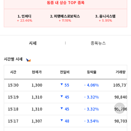
동종 내 상승 TOP 종목
1. 인바디
2. 피앤에스로보틱스
3. 옴니시스템
+ 23.46%
+ 11.18%
+ 5.95%
시세
종목뉴스
시간별 시세
시간
시간
현재가
전일비
등락율
거래량
15:30
15:30
1,300
55
- 4.06%
105,737
15:19
15:19
1,310
45
- 3.32%
98,840
15:18
15:18
1,310
45
- 3.32%
98,706
15:17
15:17
1,307
48
- 3.54%
98,703