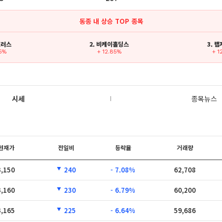
동종 내 상승 TOP 종목
포러스
2. 비케이홀딩스
3. 
25%
+ 12.85%
+ 1
시세
종목뉴스
현재가
전일비
등락율
거래량
3,150
240
- 7.08%
62,708
3,160
230
- 6.79%
60,200
3,165
225
- 6.64%
59,686