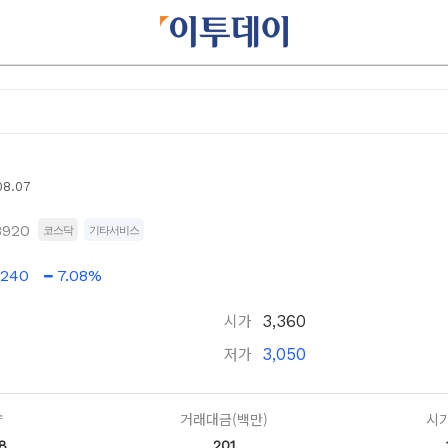
08.07
8920
코스닥
기타서비스
240
7.08%
시가
3,360
저가
3,050
량
거래대금(백만)
시가
8
201