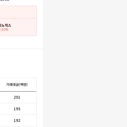
랩지노믹스
2.50%
거래대금(백만)
201
193
192