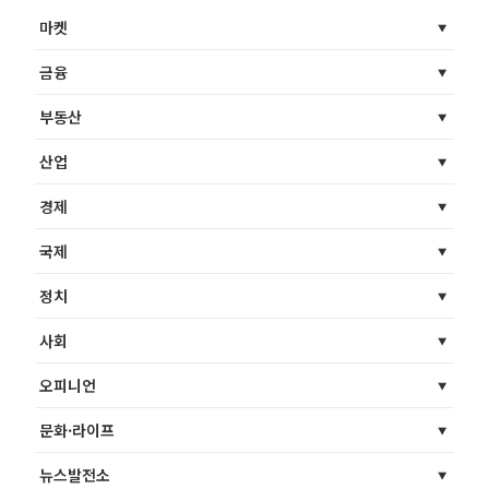
마켓
금융
부동산
산업
경제
국제
정치
사회
오피니언
문화·라이프
뉴스발전소