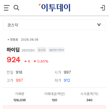
장종료
2026.08.06
하이딥
365590
코스닥
일반전기전자
924
6
0.65%
전일
시가
918
997
고가
저가
997
912
거래량
거래대금(백만)
시가총액(억)
129,035
120
340