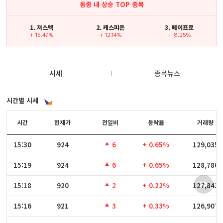
동종 내 상승 TOP 종목
1. 져스텍
2. 케스피온
3. 에이프로
+ 15.47%
+ 12.14%
+ 8.25%
시세
종목뉴스
시간별 시세
시간
시간
현재가
전일비
등락율
거래량
15:30
15:30
924
6
+ 0.65%
129,035
15:19
15:19
924
6
+ 0.65%
128,780
15:18
15:18
920
2
+ 0.22%
127,843
15:16
15:16
921
3
+ 0.33%
126,907