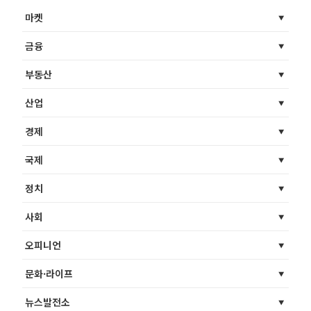
마켓
금융
부동산
산업
경제
국제
정치
사회
오피니언
문화·라이프
뉴스발전소