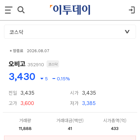
장종료
2026.08.07
오비고
352910
코스닥
3,430
5
0.15%
전일
시가
3,435
3,435
고가
저가
3,600
3,385
거래량
거래대금(백만)
시가총액(억)
11,888
41
433