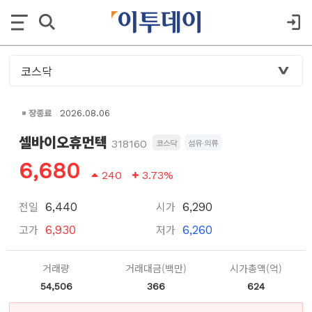
장종료
2026.08.06
셀바이오휴먼텍
318160
코스닥
섬유·의류
6,680
240
3.73%
전일
시가
6,440
6,290
고가
저가
6,930
6,260
거래량
거래대금(백만)
시가총액(억)
54,506
366
624