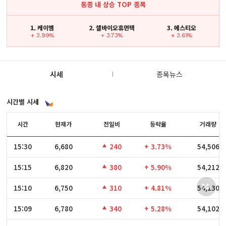
동종 내 상승 TOP 종목
1. 케이엠
2. 셀바이오휴먼텍
3. 에스티오
+ 3.99%
+ 3.73%
+ 3.61%
시세
종목뉴스
시간별 시세
시간
시간
현재가
전일비
등락율
거래량
15:30
15:30
6,680
240
+ 3.73%
54,506
15:15
15:15
6,820
380
+ 5.90%
54,212
15:10
15:10
6,750
310
+ 4.81%
54,130
15:09
15:09
6,780
340
+ 5.28%
54,102