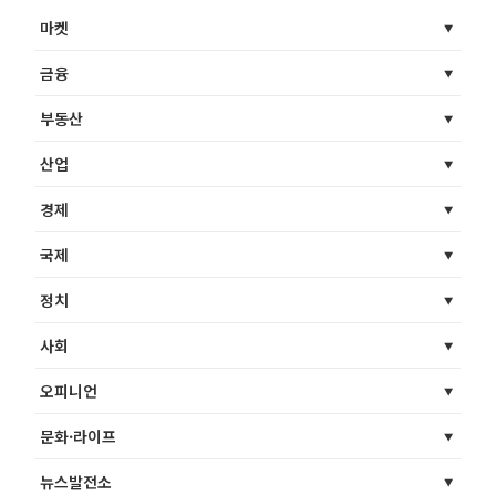
마켓
금융
부동산
산업
경제
국제
정치
사회
오피니언
문화·라이프
뉴스발전소