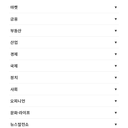
마켓
금융
부동산
산업
경제
국제
정치
사회
오피니언
문화·라이프
뉴스발전소