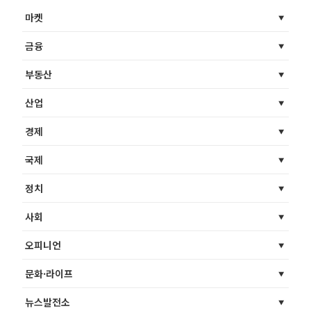
마켓
금융
부동산
산업
경제
국제
정치
사회
오피니언
문화·라이프
뉴스발전소