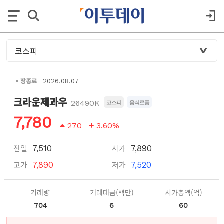
장종료
2026.08.07
크라운제과우
26490K
코스피
음식료품
7,780
270
3.60%
전일
시가
7,510
7,890
고가
저가
7,890
7,520
거래량
거래대금(백만)
시가총액(억)
704
6
60