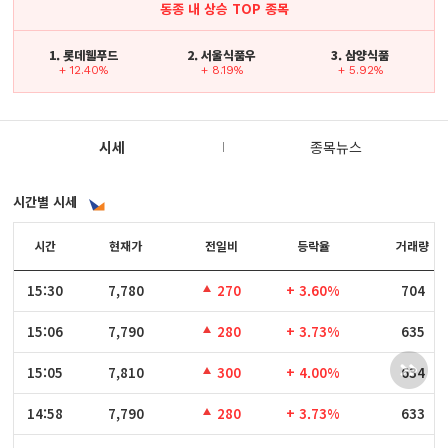
동종 내 상승 TOP 종목
1. 롯데웰푸드
2. 서울식품우
3. 삼양식품
+ 12.40%
+ 8.19%
+ 5.92%
시세
종목뉴스
시간별 시세
시간
시간
현재가
전일비
등락율
거래량
15:30
15:30
7,780
270
+ 3.60%
704
15:06
15:06
7,790
280
+ 3.73%
635
15:05
15:05
7,810
300
+ 4.00%
634
14:58
14:58
7,790
280
+ 3.73%
633