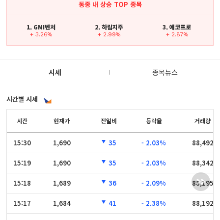
동종 내 상승 TOP 종목
1. GMI벤처
2. 하림지주
3. 에코프로
+ 3.26%
+ 2.99%
+ 2.87%
시세
종목뉴스
시간별 시세
시간
시간
현재가
전일비
등락율
거래량
15:30
15:30
1,690
35
- 2.03%
88,492
15:19
15:19
1,690
35
- 2.03%
88,342
15:18
15:18
1,689
36
- 2.09%
88,195
15:17
15:17
1,684
41
- 2.38%
88,192