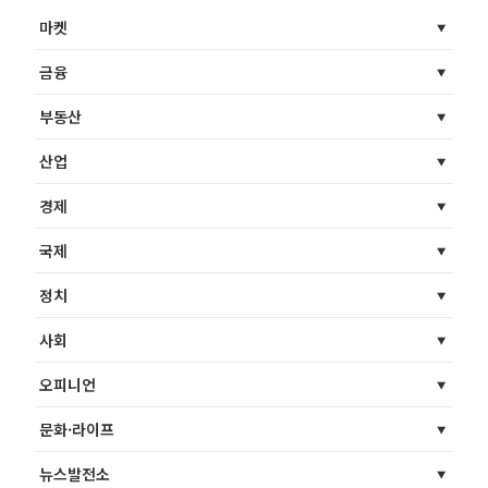
마켓
금융
부동산
산업
경제
국제
정치
사회
오피니언
문화·라이프
뉴스발전소