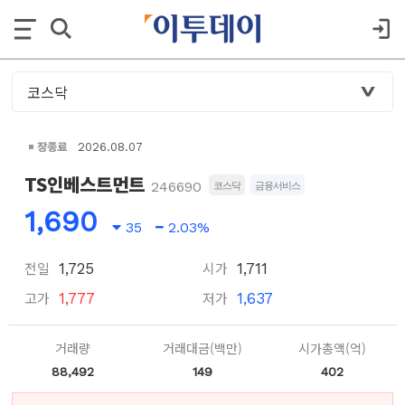
장종료
2026.08.07
TS인베스트먼트
246690
코스닥
금융서비스
1,690
35
2.03%
전일
시가
1,725
1,711
고가
저가
1,777
1,637
거래량
거래대금(백만)
시가총액(억)
88,492
149
402