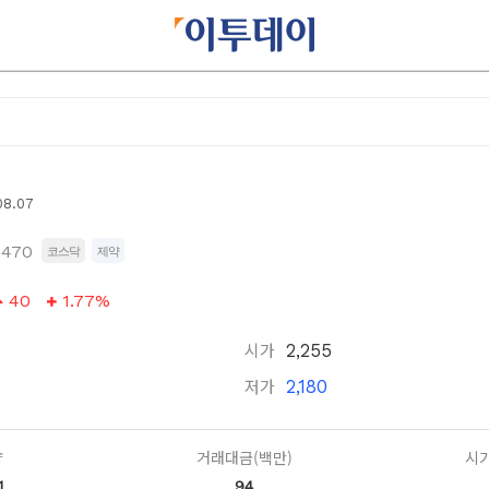
08.07
5470
코스닥
제약
40
1.77%
시가
2,255
저가
2,180
량
거래대금(백만)
시가
1
94