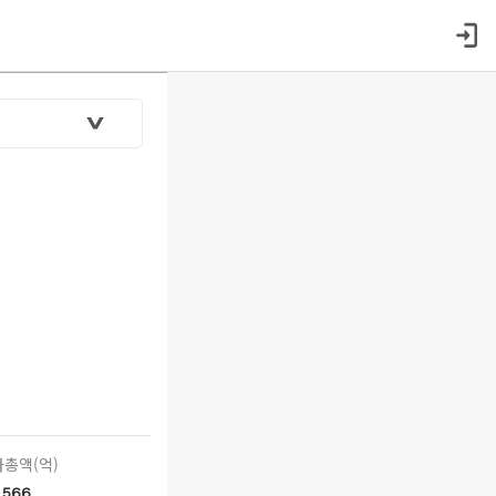
총액(억)
566