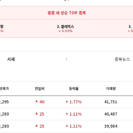
동종 내 상승 TOP 종목
미팜
2. 셀레믹스
3.
4%
+ 6.89%
+ 
시세
종목뉴스
현재가
전일비
등락율
거래량
2,295
40
+ 1.77%
41,751
2,280
25
+ 1.11%
40,487
2,280
25
+ 1.11%
39,984