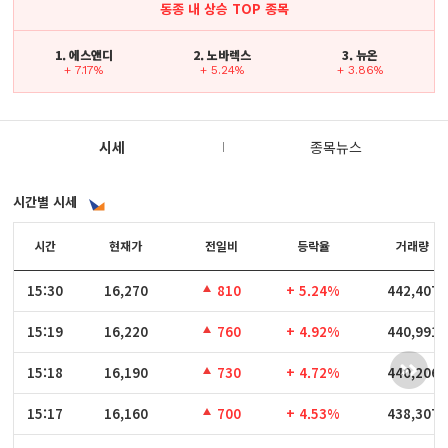
동종 내 상승 TOP 종목
1. 에스앤디
2. 노바렉스
3. 뉴온
+ 7.17%
+ 5.24%
+ 3.86%
시세
종목뉴스
시간별 시세
시간
시간
현재가
전일비
등락율
거래량
15:30
15:30
16,270
810
+ 5.24%
442,407
15:19
15:19
16,220
760
+ 4.92%
440,991
15:18
15:18
16,190
730
+ 4.72%
440,206
15:17
15:17
16,160
700
+ 4.53%
438,307