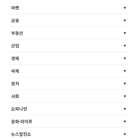
마켓
금융
부동산
산업
경제
국제
정치
사회
오피니언
문화·라이프
뉴스발전소