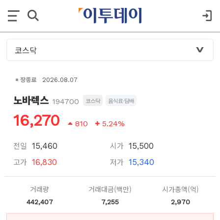
장종료
2026.08.07
노바렉스
194700
코스닥
음식료·담배
16,270
810
5.24%
전일
시가
15,460
15,500
고가
저가
16,830
15,340
거래량
거래대금(백만)
시가총액(억)
442,407
7,255
2,970