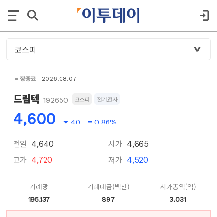
장종료
2026.08.07
드림텍
192650
코스피
전기,전자
4,600
40
0.86%
전일
시가
4,640
4,665
고가
저가
4,720
4,520
거래량
거래대금(백만)
시가총액(억)
195,137
897
3,031