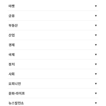
마켓
금융
부동산
산업
경제
국제
정치
사회
오피니언
문화·라이프
뉴스발전소