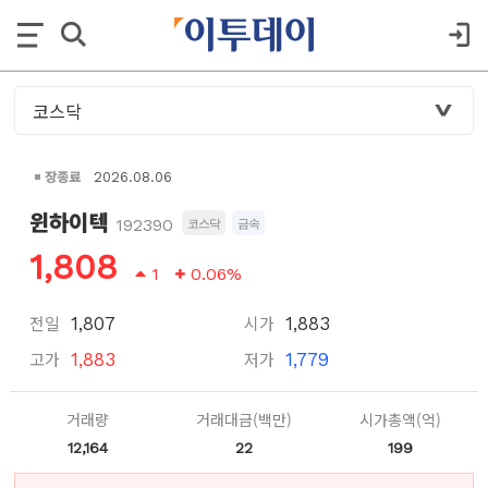
장종료
2026.08.06
윈하이텍
192390
코스닥
금속
1,808
1
0.06%
전일
시가
1,807
1,883
고가
저가
1,883
1,779
거래량
거래대금(백만)
시가총액(억)
12,164
22
199