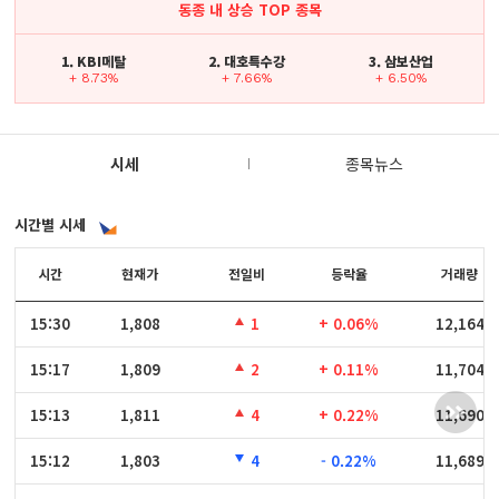
동종 내 상승 TOP 종목
1. KBI메탈
2. 대호특수강
3. 삼보산업
+ 8.73%
+ 7.66%
+ 6.50%
시세
종목뉴스
시간별 시세
시간
시간
현재가
전일비
등락율
거래량
15:30
15:30
1,808
1
+ 0.06%
12,164
15:17
15:17
1,809
2
+ 0.11%
11,704
15:13
15:13
1,811
4
+ 0.22%
11,690
15:12
15:12
1,803
4
- 0.22%
11,689