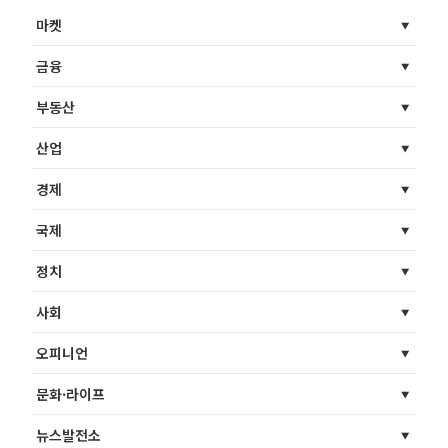
마켓
금융
부동산
산업
경제
국제
정치
사회
오피니언
문화·라이프
뉴스발전소