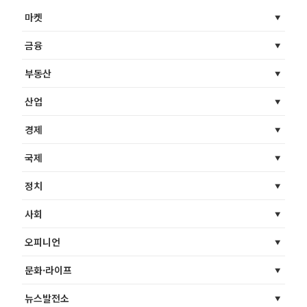
마켓
금융
부동산
산업
경제
국제
정치
사회
오피니언
문화·라이프
뉴스발전소