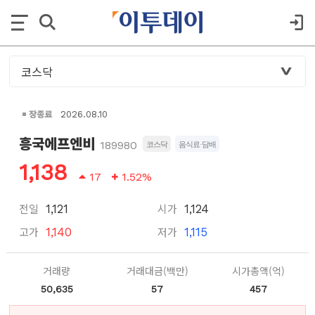
장종료
2026.08.10
흥국에프엔비
189980
코스닥
음식료·담배
1,138
17
1.52%
전일
시가
1,121
1,124
고가
저가
1,140
1,115
거래량
거래대금(백만)
시가총액(억)
50,635
57
457