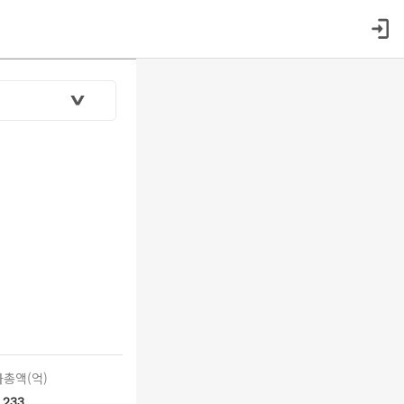
총액(억)
233