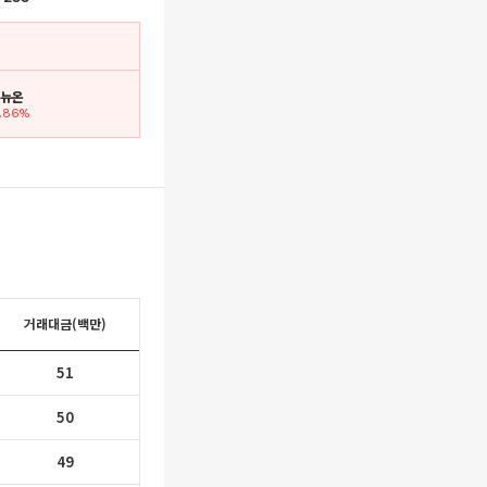
. 뉴온
3.86%
거래대금(백만)
51
50
49