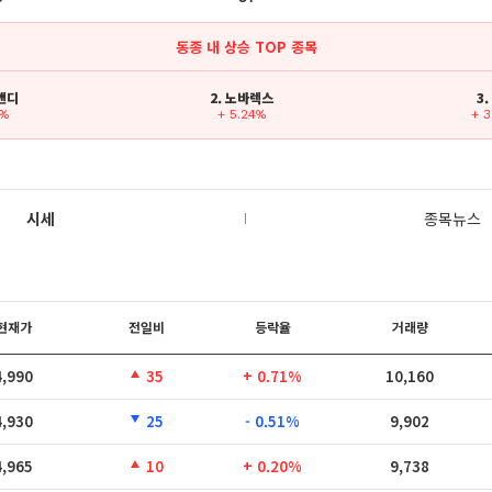
동종 내 상승 TOP 종목
스앤디
2. 노바렉스
3
7%
+ 5.24%
+ 
시세
종목뉴스
현재가
전일비
등락율
거래량
4,990
35
+ 0.71%
10,160
4,930
25
- 0.51%
9,902
4,965
10
+ 0.20%
9,738