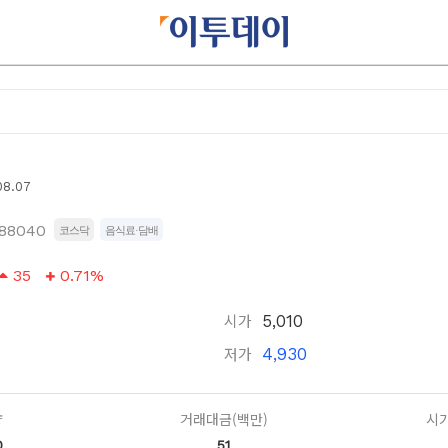
08.07
188040
코스닥
음식료·담배
35
0.71%
시가
5,010
저가
4,930
량
거래대금(백만)
시가
0
51