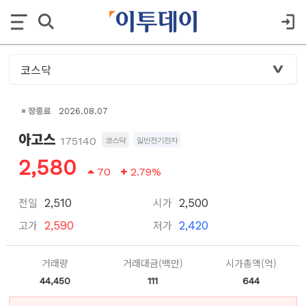
장종료
2026.08.07
아고스
175140
코스닥
일반전기전자
2,580
70
2.79%
전일
시가
2,510
2,500
고가
저가
2,590
2,420
거래량
거래대금(백만)
시가총액(억)
44,450
111
644