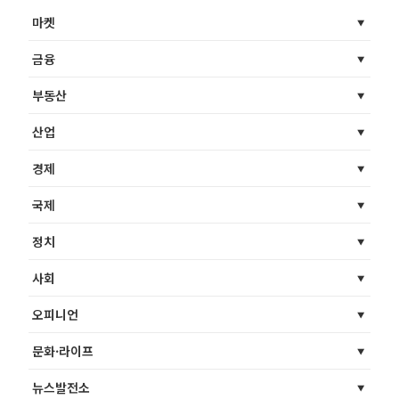
마켓
금융
부동산
산업
경제
국제
정치
사회
오피니언
문화·라이프
뉴스발전소