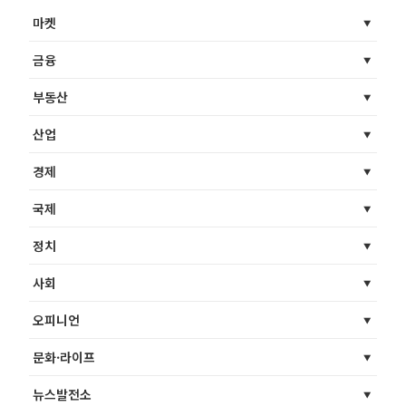
마켓
금융
부동산
산업
경제
국제
정치
사회
오피니언
문화·라이프
뉴스발전소