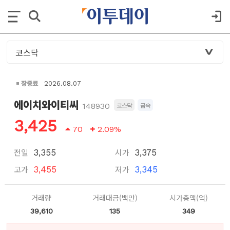
장종료
2026.08.07
에이치와이티씨
148930
코스닥
금속
3,425
70
2.09%
전일
시가
3,355
3,375
고가
저가
3,455
3,345
거래량
거래대금(백만)
시가총액(억)
39,610
135
349