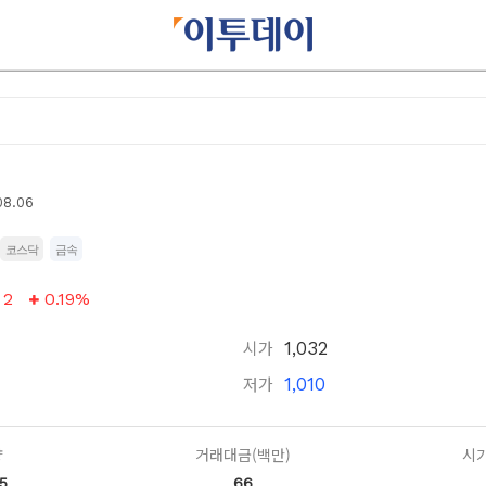
08.06
코스닥
금속
2
0.19%
시가
1,032
저가
1,010
량
거래대금(백만)
시가
5
66