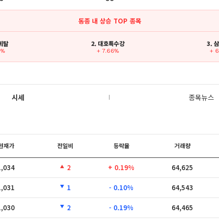
동종 내 상승 TOP 종목
I메탈
2. 대호특수강
3.
3%
+ 7.66%
+ 
시세
종목뉴스
현재가
전일비
등락율
거래량
1,034
2
+ 0.19%
64,625
1,031
1
- 0.10%
64,543
1,030
2
- 0.19%
64,465