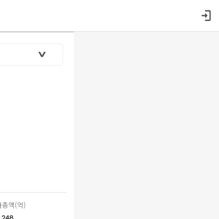
총액(억)
248