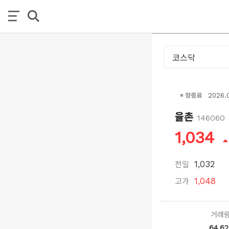
장종료
2026.
율촌
146060
1,034
전일
1,032
고가
1,048
거래
64,62