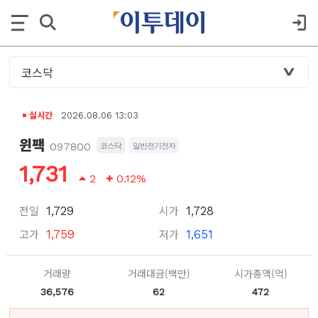
실시간
2026.08.06 13:03
윈팩
097800
코스닥
일반전기전자
1,731
2
0.12%
전일
시가
1,729
1,728
고가
저가
1,759
1,651
거래량
거래대금(백만)
시가총액(억)
36,576
62
472