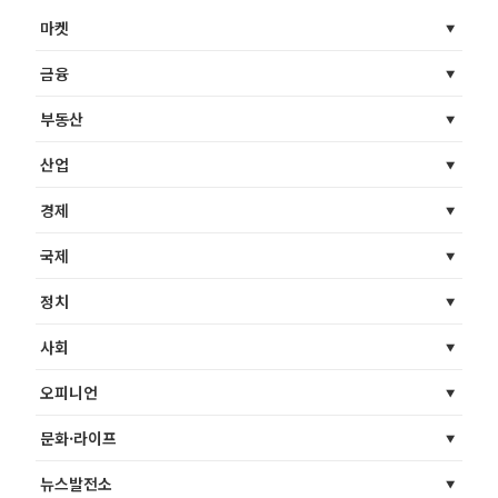
마켓
금융
부동산
산업
경제
국제
정치
사회
오피니언
문화·라이프
뉴스발전소