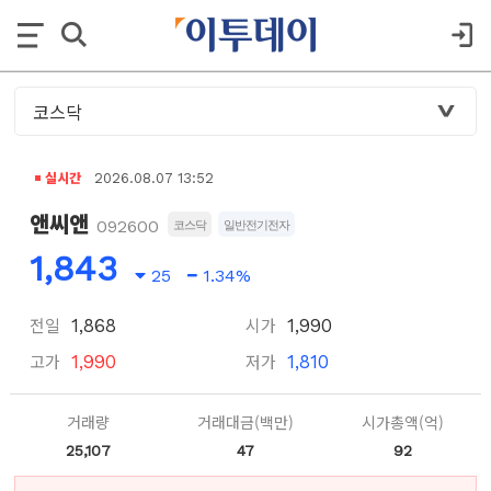
실시간
2026.08.07 13:52
앤씨앤
092600
코스닥
일반전기전자
1,843
25
1.34%
전일
시가
1,868
1,990
고가
저가
1,990
1,810
거래량
거래대금(백만)
시가총액(억)
25,107
47
92