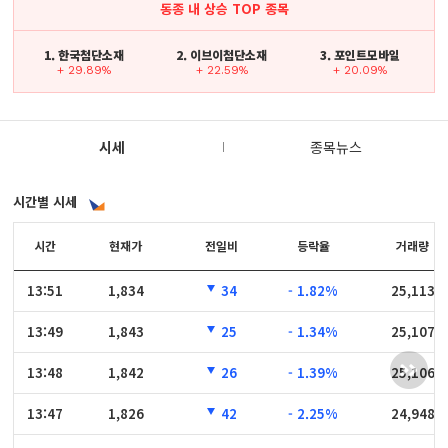
동종 내 상승 TOP 종목
1. 한국첨단소재
2. 이브이첨단소재
3. 포인트모바일
+ 29.89%
+ 22.59%
+ 20.09%
시세
종목뉴스
시간별 시세
시간
시간
현재가
전일비
등락율
거래량
13:51
13:51
1,834
34
- 1.82%
25,113
13:49
13:49
1,843
25
- 1.34%
25,107
13:48
13:48
1,842
26
- 1.39%
25,106
13:47
13:47
1,826
42
- 2.25%
24,948