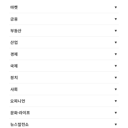
마켓
금융
부동산
산업
경제
국제
정치
사회
오피니언
문화·라이프
뉴스발전소