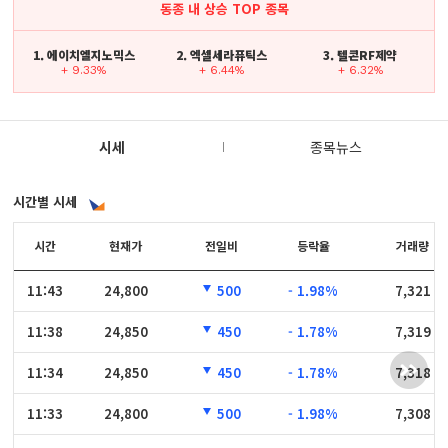
동종 내 상승 TOP 종목
1. 에이치엘지노믹스
2. 엑셀세라퓨틱스
3. 텔콘RF제약
+ 9.33%
+ 6.44%
+ 6.32%
시세
종목뉴스
시간별 시세
시간
시간
현재가
전일비
등락율
거래량
11:43
11:43
24,800
500
- 1.98%
7,321
11:38
11:38
24,850
450
- 1.78%
7,319
11:34
11:34
24,850
450
- 1.78%
7,318
11:33
11:33
24,800
500
- 1.98%
7,308