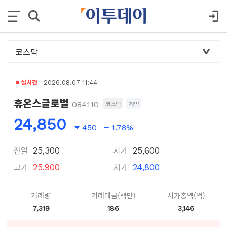
실시간
2026.08.07 11:44
휴온스글로벌
084110
코스닥
제약
24,850
450
1.78%
전일
시가
25,300
25,600
고가
저가
25,900
24,800
거래량
거래대금(백만)
시가총액(억)
7,319
186
3,146