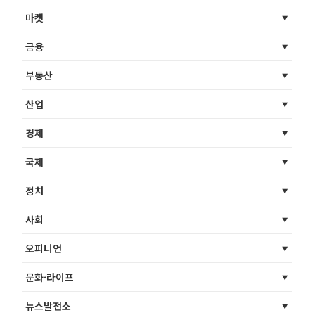
마켓
금융
부동산
산업
경제
국제
정치
사회
오피니언
문화·라이프
뉴스발전소